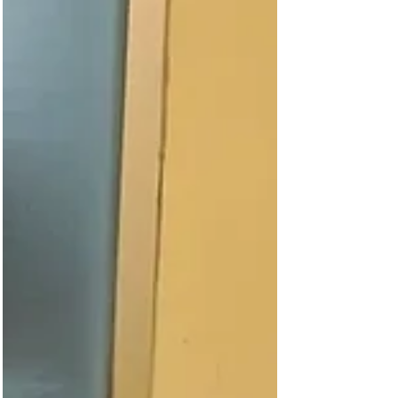
Sesión Ordinaria del presente periodo
legislativo el próximo jueves, a partir de las 9
horas, oportunidad en la cual tratarán
iniciativas presentadas por los diferentes
bloques políticos, a la vez que tomarán estado
parlamentario numerosos expedientes. En este
sentido, el Presidente del Concejo Deliberante
de San Salvador de Jujuy, Dr. Gastón