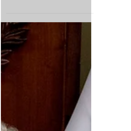
En el marco de la Comisión de Ambiente del
Concejo Deliberante de San Salvador de Jujuy,
que preside el concejal Ramiro Tejeda, se
avanzó con el tratamiento del proyecto de
ordenanza referido a la creación del programa
“Micro Bosques Urbanos y Educación
Ambiental Participativa”. El proyecto es
impulsado por el presidente de la comisión,
Ramiro Tejeda, y por el presidente de la
institución parlamentaria, Gastón Millón, con el
objetivo de promover la forestación urbana
mediante