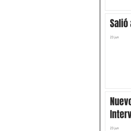
Salió
23 jun
Nuev
Inter
23 jun