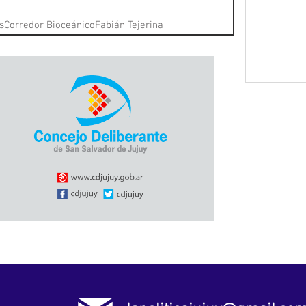
s
Corredor Bioceánico
Fabián Tejerina