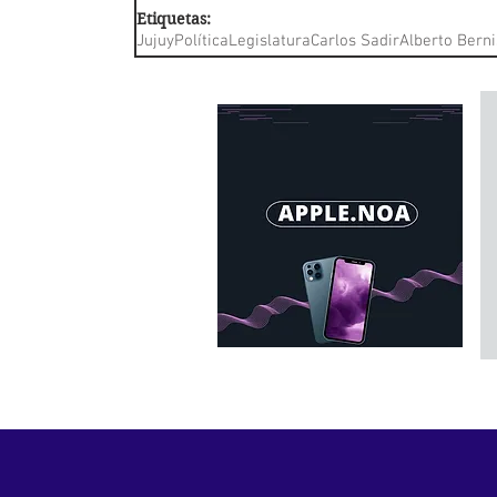
Etiquetas:
Jujuy
Política
Legislatura
Carlos Sadir
Alberto Berni