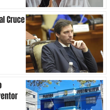
 al Cruce
o
ventor