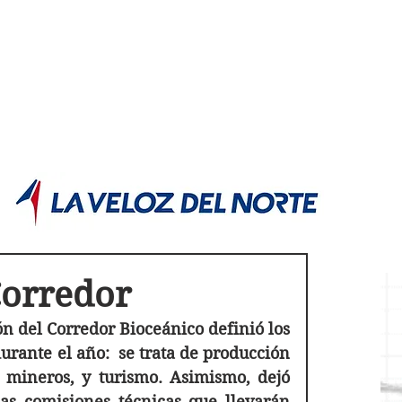
POLÍTICA JUJUY
Información,análisis y opinión
Corredor
n del Corredor Bioceánico definió los 
urante el año:  se trata de producción 
s mineros, y turismo. Asimismo, dejó 
s comisiones técnicas que llevarán 