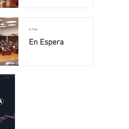
6 may
En Espera