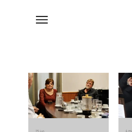
4 m
25 jun