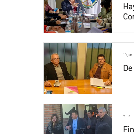
Hay
Co
10 jun
De 
9 jun
Fi