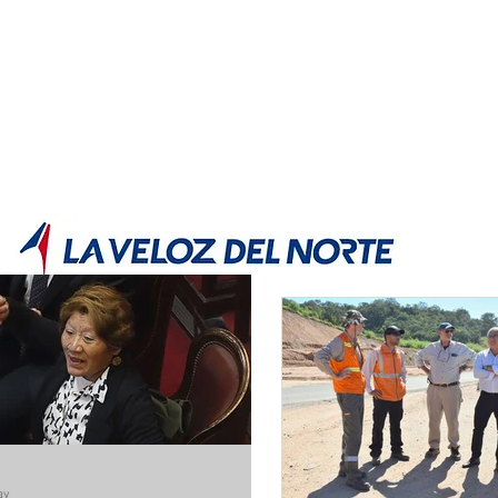
POLÍTICA JUJUY
Información,análisis y opinión
ay