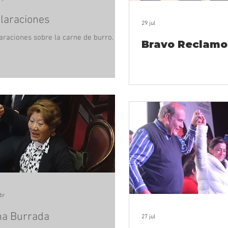
laraciones
29 jul
araciones sobre la carne de burro.
Bravo Reclamo
br
a Burrada
27 jul