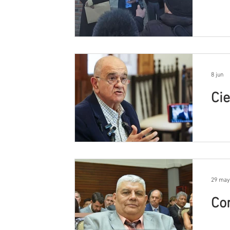
8 jun
Cie
29 may
Co