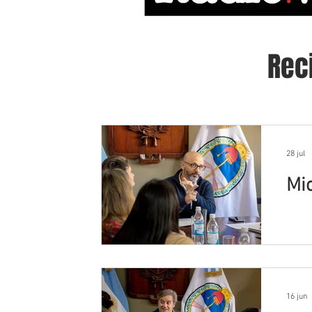
Rec
28 jul
Mi
16 jun