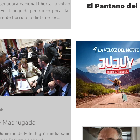
senadora nacional libertaria volvió a
El Pantano del
 viral luego de pedir incorporar la
ne de burro a la dieta de los
entinos. Esta vez no fue por el
mbramiento de una decena de
iliares en el Senado, ni por haber
enido un millonario crédito del Banco
ión. Vilma Bedia fue nuevamente
dencia en las Redes Sociales, tras su
ervención en el plenario de
isiones que se estaba desarrollando
la Cámara Alta. “Soy una senadora
 representa a la Provincia de Jujuy”,
eb
e Madrugada
Gobierno de Milei logró media sanción