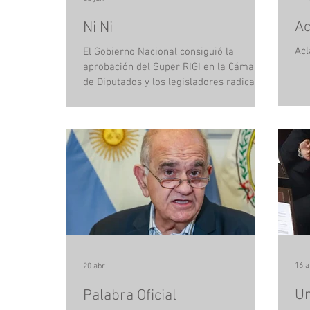
Ac
Ni Ni
Acl
El Gobierno Nacional consiguió la
aprobación del Super RIGI en la Cámara
de Diputados y los legisladores radicales
por Jujuy se abstuvieron. Al oficialismo le
sobraban los números, de hecho la
votación del RIGI recargado obtuvo 130
votos de acompañamiento, frente a 106
de oposición. Pero lo que llamó la
atención es que entre las 7 abstenciones
estuvieron los dos diputados jujeños de
Provincias Unidas: Jorge Rizzotti y María
Inés Zigarán. Últimamente
acostumbrados a votar de m
16 a
20 abr
Un
Palabra Oficial