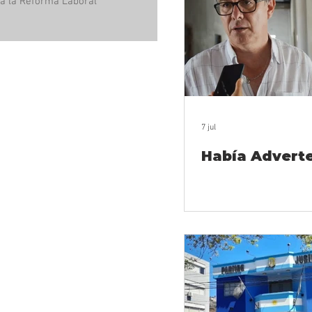
a la Reforma Laboral
7 jul
Había Advert