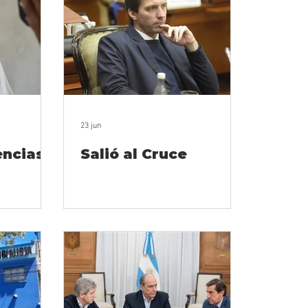
23 jun
encias
Salió al Cruce