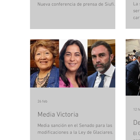
La 
Nueva conferencia de prensa de Siufi.
ser
car
arg
no
fam
obt
Nac
ten
int
com
en 
que
26 feb
12 f
Media Victoria
D
Media sanción en el Senado para las
modificaciones a la Ley de Glaciares.
El 