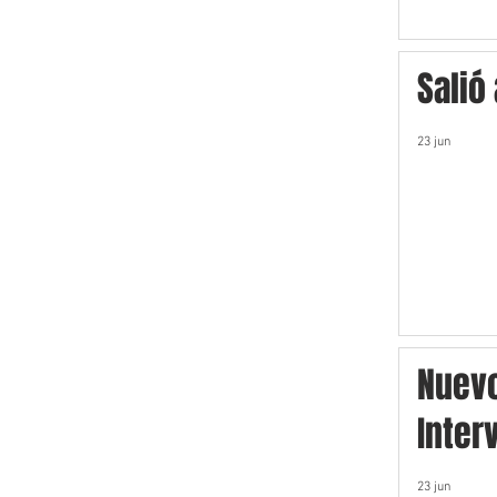
Salió
23 jun
Nuev
Inter
23 jun