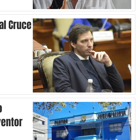
 al Cruce
o
ventor