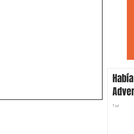
Había
Adver
7 jul