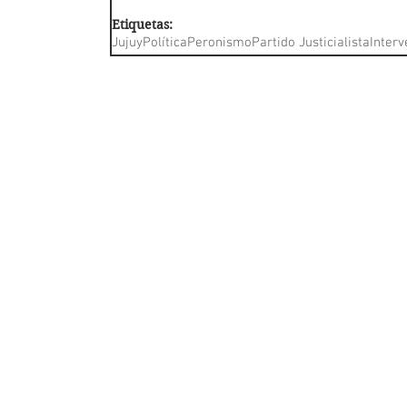
Etiquetas:
Jujuy
Política
Peronismo
Partido Justicialista
Interv