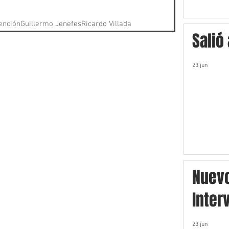
ención
Guillermo Jenefes
Ricardo Villada
Salió
23 jun
Nuev
Inter
23 jun