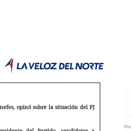
POLÍTICA JUJUY
Información,análisis y opinión
efes, opinó sobre la situación del PJ 
sidente del Partido, candidatos a 