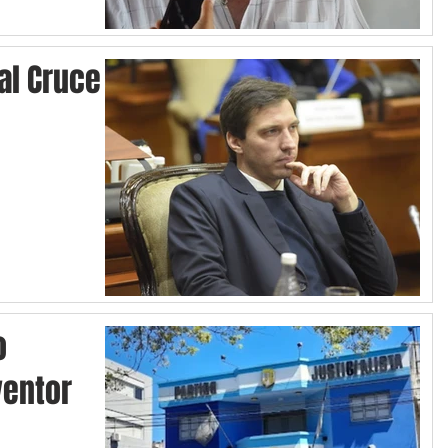
 al Cruce
o
ventor