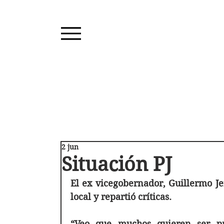
2 jun
Situación PJ
El ex vicegobernador, Guillermo Jen
local y repartió críticas. 
“Veo que muchos quieren ser pre