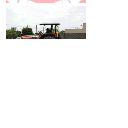
Había
Advertencias
7 jul