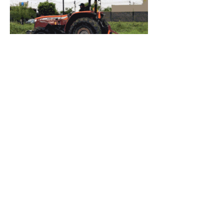
Había
Advertencias
7 jul
Salió al Cruce
23 jun