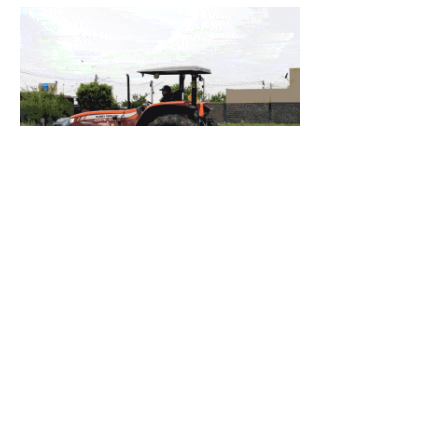
Había
Advertencias
7 jul
Salió al Cruce