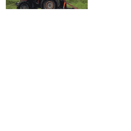
Había
Advertencias
7 jul
Salió al Cruce
23 jun