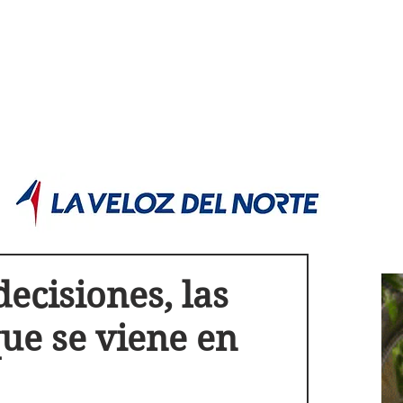
POLÍTICA JUJUY
Información,análisis y opinión
decisiones, las
que se viene en