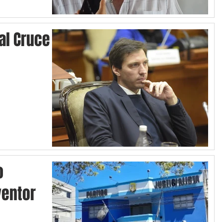
 al Cruce
o
ventor