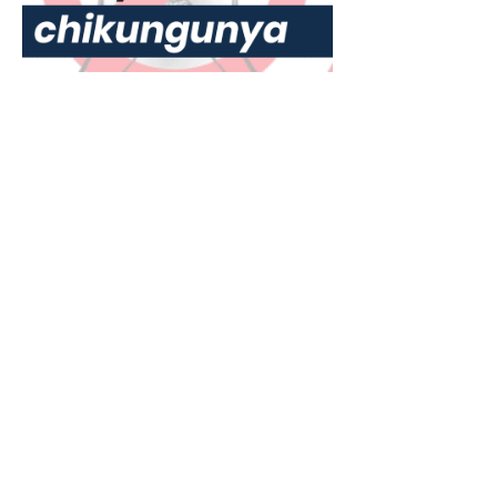
Había
Advertencias
7 jul