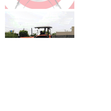
Había
Advertencias
7 jul