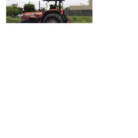
Había
Advertencias
7 jul
Salió al Cruce
23 jun