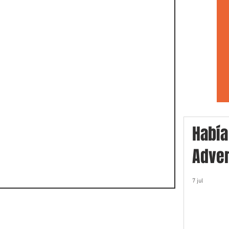
Había
Adver
7 jul