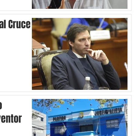
 al Cruce
o
ventor