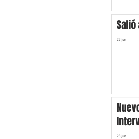
Salió
23 jun
Nuev
Inter
23 jun