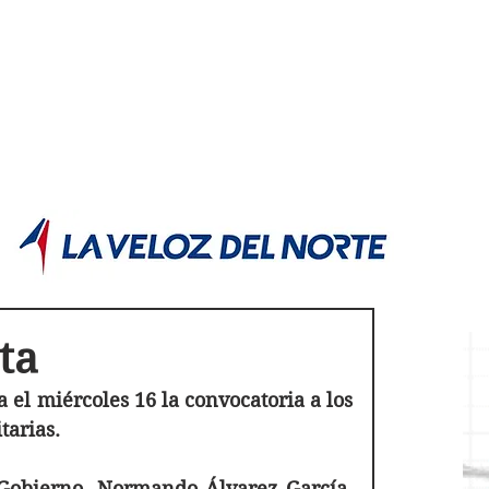
POLÍTICA JUJUY
Información,análisis y opinión
sta
el miércoles 16 la convocatoria a los 
tarias. 
 Gobierno, Normando Álvarez García, 