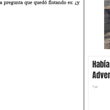
a pregunta que quedó flotando es: ¿y 
Había
Adver
7 jul