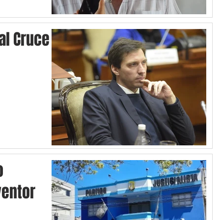
 al Cruce
o
ventor