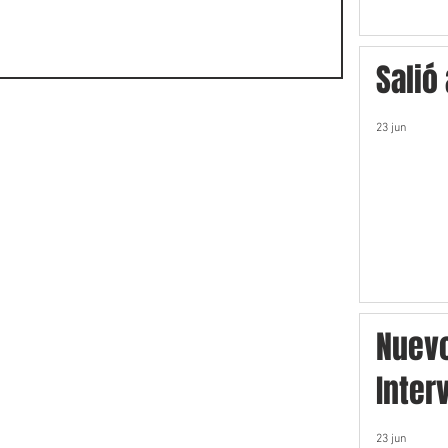
Salió
23 jun
Nuev
Inter
23 jun