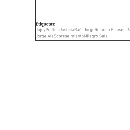
Etiquetas:
Jujuy
Política
Justicia
Raúl Jorge
Rolando Ficoseco
Jorge Ale
Sobreseimiento
Milagro Sala