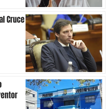
 al Cruce
o
ventor