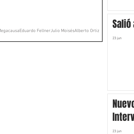
Salió
Megacausa
Eduardo Fellner
Julio Moisés
Alberto Ortiz
23 jun
Nuev
Inter
23 jun