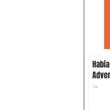
Había
Adver
7 jul