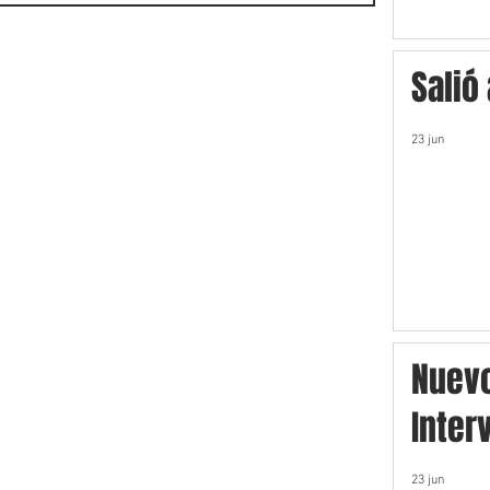
Salió
23 jun
Nuev
Inter
23 jun