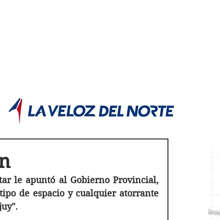
POLÍTICA JUJUY
Información,análisis y opinión
an
r le apuntó al Gobierno Provincial, 
ipo de espacio y cualquier atorrante 
juy".