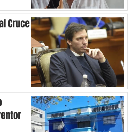
 al Cruce
o
ventor