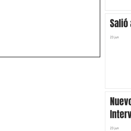
Salió
23 jun
Nuev
Inter
23 jun