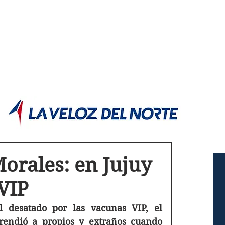
POLÍTICA JUJUY
Información,análisis y opinión
orales: en Jujuy
VIP
 desatado por las vacunas VIP, el 
endió a propios y extraños cuando 