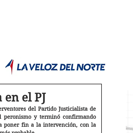
POLÍTICA JUJUY
Información,análisis y opinión
a en el PJ
entores del Partido Justicialista de 
el peronismo y terminó confirmando 
 poner fin a la intervención, con la 
 más probable.