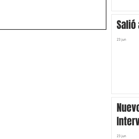
Salió
23 jun
Nuev
Inter
23 jun