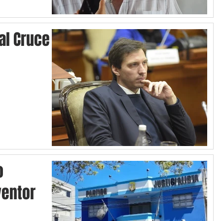
 al Cruce
o
ventor