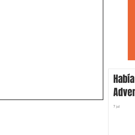
Había
Adver
7 jul