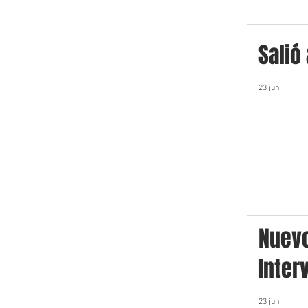
Salió
23 jun
Nuev
Inter
23 jun