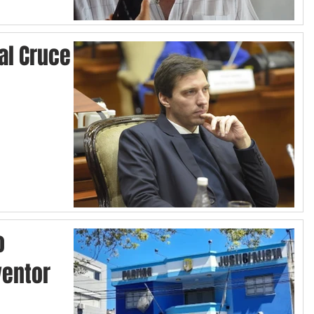
 al Cruce
o
ventor