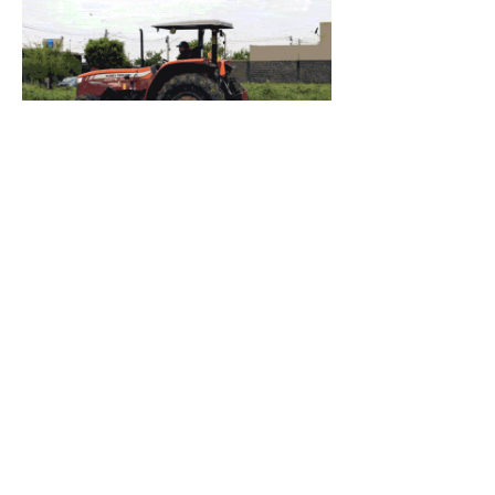
Había
Advertencias
7 jul
Salió al Cruce
23 jun