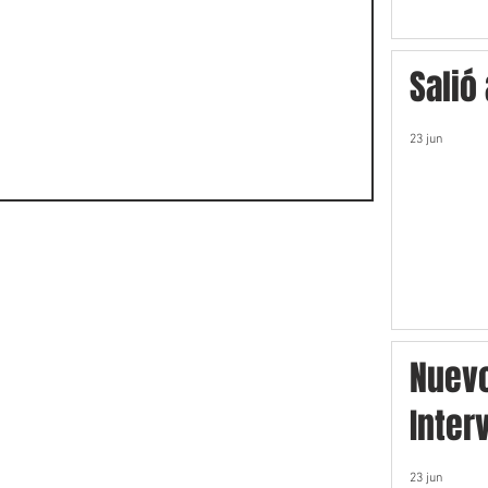
Salió
23 jun
Nuev
Inter
23 jun