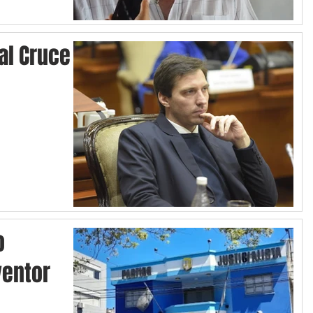
 al Cruce
o
ventor