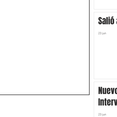
Salió
23 jun
Nuev
Inter
23 jun