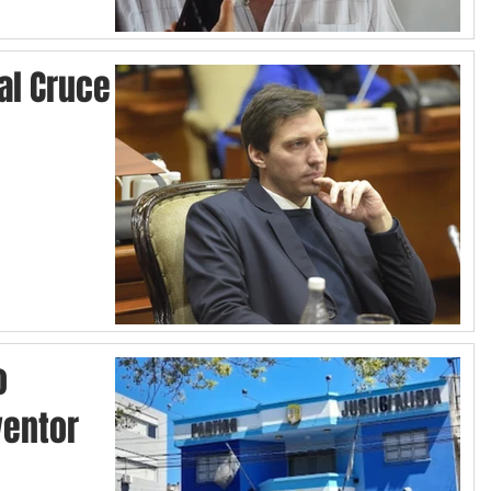
 al Cruce
o
ventor