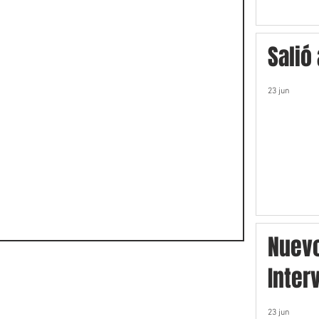
Salió
23 jun
Nuev
Inter
23 jun