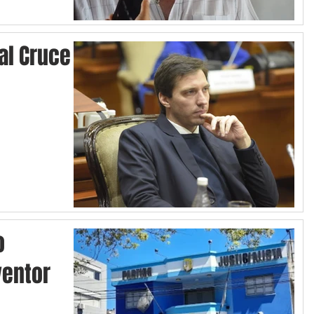
 al Cruce
o
ventor