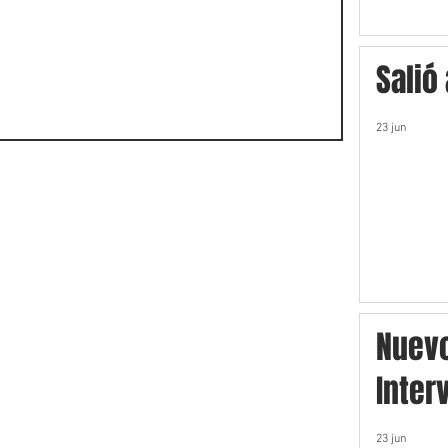
Salió
23 jun
Nuev
Inter
23 jun