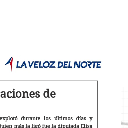
POLÍTICA JUJUY
Información,análisis y opinión
raciones de
xplotó durante los últimos días y 
uien más la ligó fue la diputada Elisa 