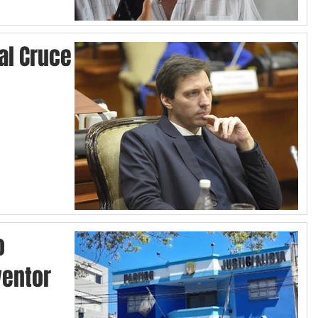
 al Cruce
o
ventor