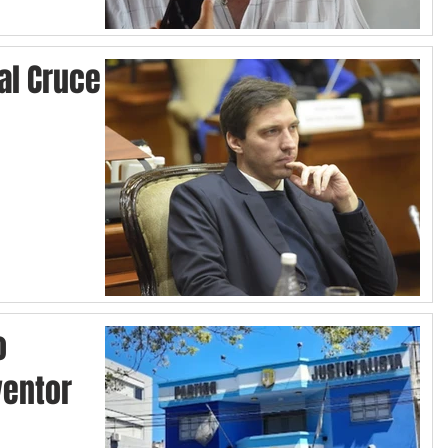
 al Cruce
o
ventor