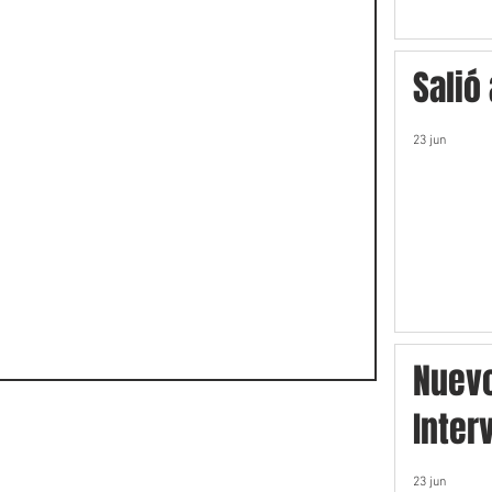
Salió
23 jun
Nuev
Inter
23 jun