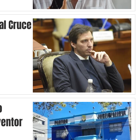
 al Cruce
o
ventor