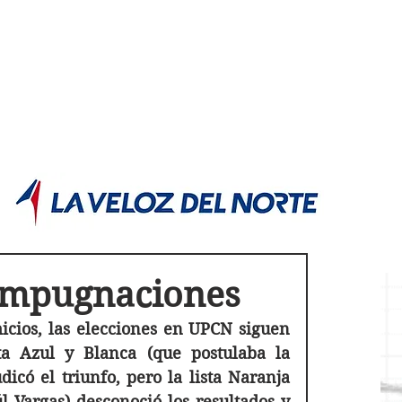
POLÍTICA JUJUY
Información,análisis y opinión
 impugnaciones
cios, las elecciones en UPCN siguen 
a Azul y Blanca (que postulaba la 
icó el triunfo, pero la lista Naranja 
 Vargas) desconoció los resultados y 